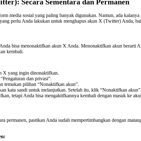
tter): Secara Sementara dan Permanen
atform media sosial yang paling banyak digunakan. Namun, ada kalanya
h yang perlu Anda lakukan untuk menghapus akun X (Twitter) Anda, b
Anda bisa menonaktifkan akun X Anda. Menonaktifkan akun berarti Anda
kan kembali.
 X yang ingin dinonaktifkan.
ih “Pengaturan dan privasi”.
dan temukan pilihan “Nonaktifkan akun”.
n kata sandi untuk melanjutkan. Setelah itu, klik “Nonaktifkan akun”
fkan, tetapi Anda bisa mengaktifkannya kembali dengan masuk ke aku
a permanen, pastikan Anda sudah mempertimbangkan dengan matang kar
en: