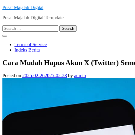
Skip
Pusat Majalah Digital
to
Pusat Majalah Digital Terupdate
content
Search
for:
Terms of Service
Indeks Berita
Cara Mudah Hapus Akun X (Twitter) Sem
Posted on
2025-02-26
2025-02-28
by
admin