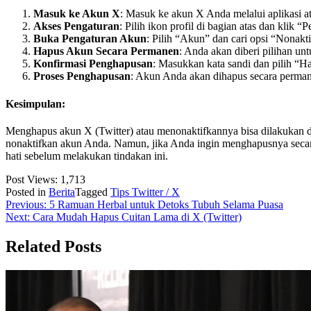
Masuk ke Akun X
: Masuk ke akun X Anda melalui aplikasi at
Akses Pengaturan
: Pilih ikon profil di bagian atas dan klik “
Buka Pengaturan Akun
: Pilih “Akun” dan cari opsi “Nonakt
Hapus Akun Secara Permanen
: Anda akan diberi pilihan u
Konfirmasi Penghapusan
: Masukkan kata sandi dan pilih “
Proses Penghapusan
: Akun Anda akan dihapus secara permanen
Kesimpulan:
Menghapus akun X (Twitter) atau menonaktifkannya bisa dilakukan de
nonaktifkan akun Anda. Namun, jika Anda ingin menghapusnya secara
hati sebelum melakukan tindakan ini.
Post Views:
1,713
Posted in
Berita
Tagged
Tips Twitter / X
Post
Previous:
5 Ramuan Herbal untuk Detoks Tubuh Selama Puasa
Next:
Cara Mudah Hapus Cuitan Lama di X (Twitter)
navigation
Related Posts