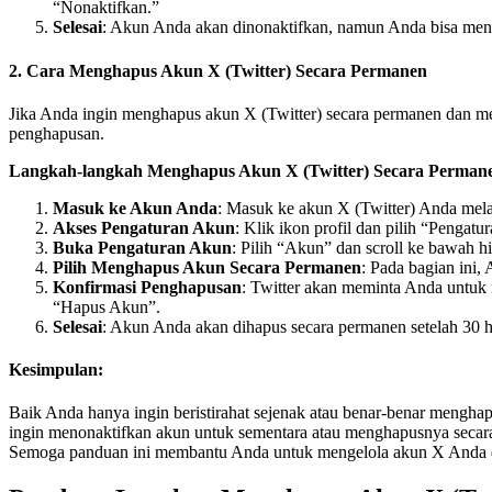
“Nonaktifkan.”
Selesai
: Akun Anda akan dinonaktifkan, namun Anda bisa men
2.
Cara Menghapus Akun X (Twitter) Secara Permanen
Jika Anda ingin menghapus akun X (Twitter) secara permanen dan me
penghapusan.
Langkah-langkah Menghapus Akun X (Twitter) Secara Perman
Masuk ke Akun Anda
: Masuk ke akun X (Twitter) Anda melal
Akses Pengaturan Akun
: Klik ikon profil dan pilih “Pengatur
Buka Pengaturan Akun
: Pilih “Akun” dan scroll ke bawah
Pilih Menghapus Akun Secara Permanen
: Pada bagian ini
Konfirmasi Penghapusan
: Twitter akan meminta Anda untu
“Hapus Akun”.
Selesai
: Akun Anda akan dihapus secara permanen setelah 30 ha
Kesimpulan:
Baik Anda hanya ingin beristirahat sejenak atau benar-benar mengh
ingin menonaktifkan akun untuk sementara atau menghapusnya secara 
Semoga panduan ini membantu Anda untuk mengelola akun X Anda d