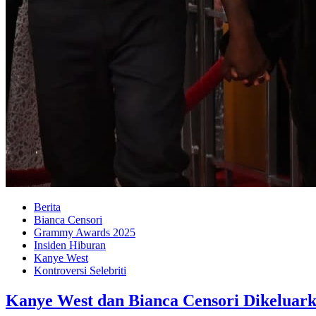
Berita
Bianca Censori
Grammy Awards 2025
Insiden Hiburan
Kanye West
Kontroversi Selebriti
Kanye West dan Bianca Censori Dikeluar