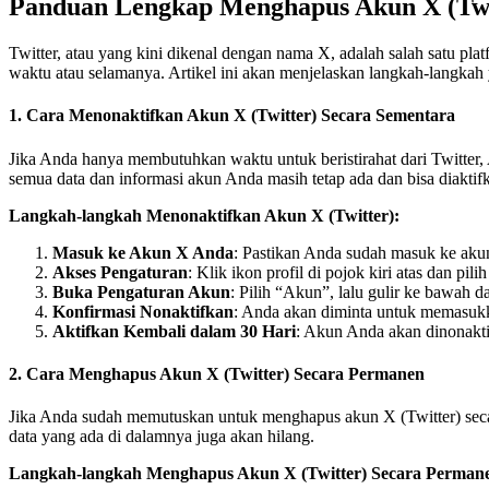
Panduan Lengkap Menghapus Akun X (Twi
Twitter, atau yang kini dikenal dengan nama X, adalah salah satu pl
waktu atau selamanya. Artikel ini akan menjelaskan langkah-langka
1.
Cara Menonaktifkan Akun X (Twitter) Secara Sementara
Jika Anda hanya membutuhkan waktu untuk beristirahat dari Twitter, 
semua data dan informasi akun Anda masih tetap ada dan bisa diaktif
Langkah-langkah Menonaktifkan Akun X (Twitter):
Masuk ke Akun X Anda
: Pastikan Anda sudah masuk ke akun
Akses Pengaturan
: Klik ikon profil di pojok kiri atas dan pil
Buka Pengaturan Akun
: Pilih “Akun”, lalu gulir ke bawah 
Konfirmasi Nonaktifkan
: Anda akan diminta untuk memasukka
Aktifkan Kembali dalam 30 Hari
: Akun Anda akan dinonakti
2.
Cara Menghapus Akun X (Twitter) Secara Permanen
Jika Anda sudah memutuskan untuk menghapus akun X (Twitter) secar
data yang ada di dalamnya juga akan hilang.
Langkah-langkah Menghapus Akun X (Twitter) Secara Perman