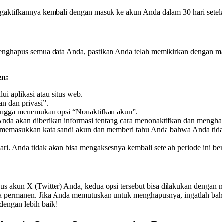
gaktifkannya kembali dengan masuk ke akun Anda dalam 30 hari setel
nghapus semua data Anda, pastikan Anda telah memikirkan dengan mata
en:
ui aplikasi atau situs web.
an dan privasi”.
 hingga menemukan opsi “Nonaktifkan akun”.
, Anda akan diberikan informasi tentang cara menonaktifkan dan mengh
k memasukkan kata sandi akun dan memberi tahu Anda bahwa Anda tid
ri. Anda tidak akan bisa mengaksesnya kembali setelah periode ini ber
apus akun X (Twitter) Anda, kedua opsi tersebut bisa dilakukan deng
permanen. Jika Anda memutuskan untuk menghapusnya, ingatlah bahwa pr
engan lebih baik!