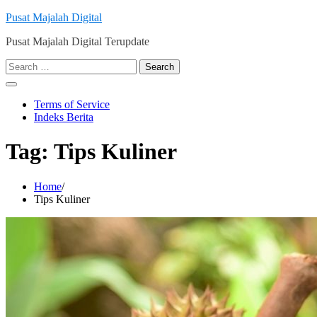
Skip
Pusat Majalah Digital
to
Pusat Majalah Digital Terupdate
content
Search
for:
Terms of Service
Indeks Berita
Tag:
Tips Kuliner
Home
Tips Kuliner